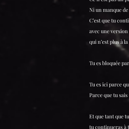
Ni un manque de “
C’est que tu cont
avec une version 
qui n’est plus à l
Tu es bloquée pa
Tu es ici parce q
Parce que tu sais
Et que tant que t
tu continueras à 