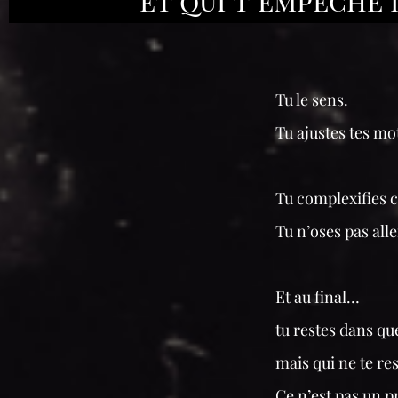
Tu le sens.
Tu ajustes tes mo
Tu complexifies c
Tu n’oses pas all
Et au final…
tu restes dans qu
mais qui ne te r
Ce n’est pas un 