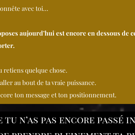
 honnête avec toi…
oposes aujourd’hui est encore en dessous de ce
rter.
u retiens quelque chose.
aller au bout de ta vraie puissance.
ncore ton message et ton positionnement.
e tu n’as pas encore passé
de prendre pleinement ta pl