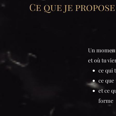
Ce que je propose
Un moment 
et où tu vie
ce qui 
ce que 
et ce 
forme