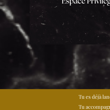
Tu es déjà lan
Tu accompagn