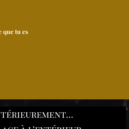
 que tu es
 intérieurement…
ace à l’extérieur.