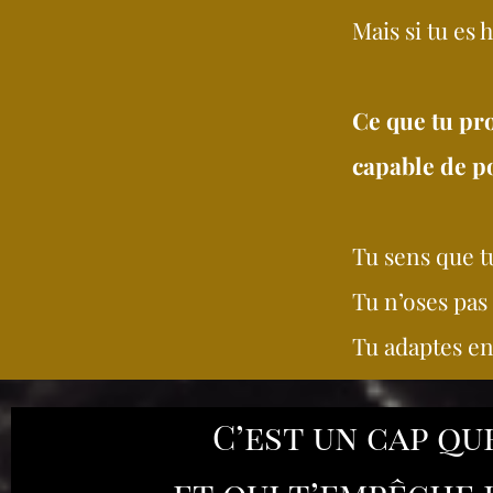
Mais si tu es
Ce que tu pr
capable de po
Tu sens que t
Tu n’oses pas 
Tu adaptes e
C’est un cap qu
et qui t’empêche 