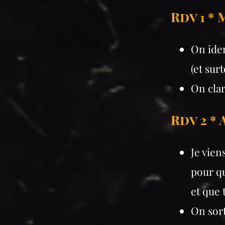
Rdv 1 *
On iden
(et sur
On clar
Rdv 2 *
Je viens
pour qu
et que 
On sort