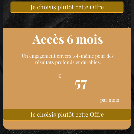
Je choisis plutôt cette Offre
Accès 6 mois
Un engagement envers toi-même pour des
résultats profonds et durables.
57
€
par mois
Je choisis plutôt cette Offre