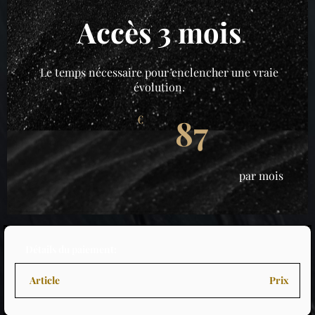
Accès 3 mois
Le temps nécessaire pour enclencher une vraie
évolution.
87
€
par mois
Détails du paiement:
Article
Prix