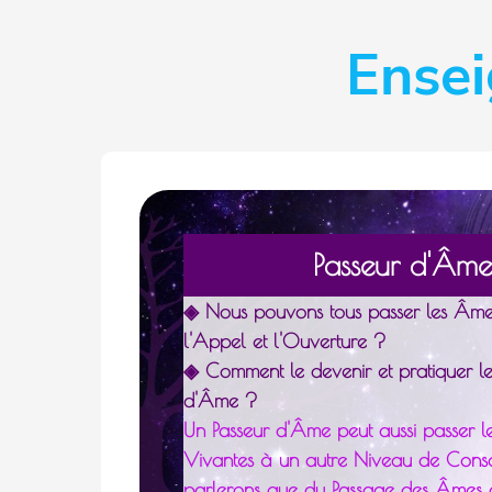
Ense
P
asseur d'Âm
◈ Nous pouvons tous passer les Âmes
l'Appel et l'Ouverture ?
◈ Comment le devenir et pratiquer l
d'Âme ?
Un Passeur d'Âme peut aussi passer 
Vivantes à un autre Niveau de Consci
parlerons que du Passage des Âmes 