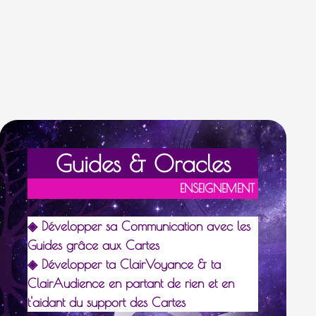
G
uides & Oracles
E
NSEIGNEMENT
◈ Développer sa Communication avec les
Guides grâce aux Cartes
◈ Développer ta ClairVoyance & ta
ClairAudience en partant de rien et en
t'aidant du support des Cartes