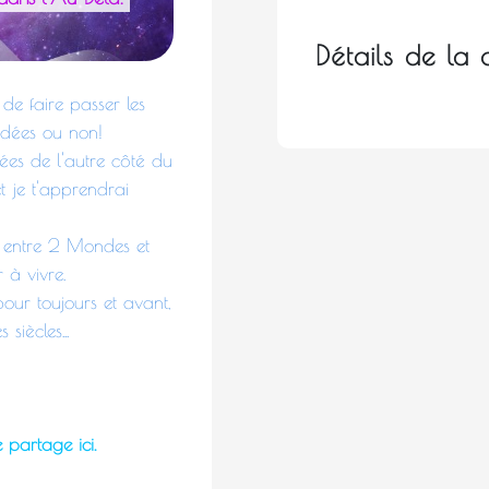
Détails de l
de faire passer les
édées ou non!
sées de l'autre côté du
t je t'apprendrai
es entre 2 Mondes et
 à vivre.
our toujours et avant,
siècles...
e partage ici.