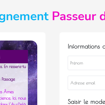
ignement
Passeur 
Informations 
e
. En ressens-tu
e Passage
les Âmes
ence, Ici, nous
Saisir le mod
dans l'Au-Delà.