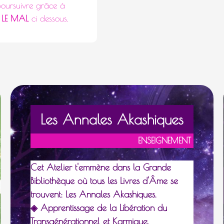
à poursuivre grâce à
 LE MAL
ci dessous.
L
es Annales Akashiques
E
NSEIGNEMENT
Cet Atelier t'emmène dans la Grande
Bibliothèque où tous les Livres d'Âme se
trouvent: Les Annales Akashiques.
◈ Apprentissage de la Libération du
Transgénérationnel et Karmique.