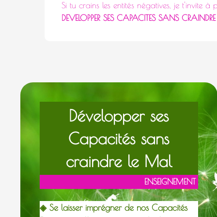
Si tu crains les entités négatives, je t'invite 
DEVELOPPER SES CAPACITES SANS CRAINDRE
Développer ses
Capacités sans
craindre le Mal
E
NSEIGNEMENT
◈ Se laisser imprégner de nos Capacités