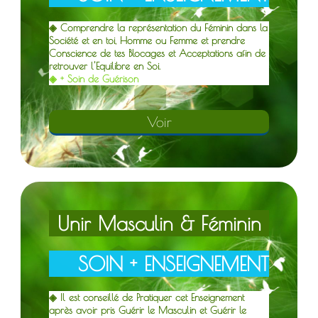
◈ Comprendre la représentation du Féminin dans la
Société et en toi, Homme ou Femme et prendre
Conscience de tes Blocages et Acceptations afin de
retrouver l'Equilibre en Soi.
◈ + Soin de Guérison
Voir
U
nir Masculin & Féminin
S
OIN + ENSEIGNEMENT
◈ Il est conseillé de Pratiquer cet Enseignement
après avoir pris Guérir le Masculin et Guérir le