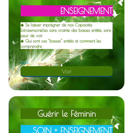
E
NSEIGNEMENT
◈ Se laisser imprégner de nos Capacités
Extrasensorielles sans crainte des basses entités, sans
peur de voir
◈ Qui sont ces "basses" entités et comment les
comprendre
S
OIN
Voir
G
uérir le Féminin
S
OIN + ENSEIGNEMENT