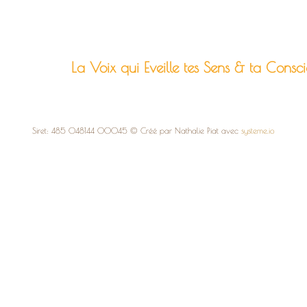
La Voix qui Eveille tes Sens & ta Consc
Siret: 485 048144 00045 © Créé par Nathalie Piat avec
systeme.io