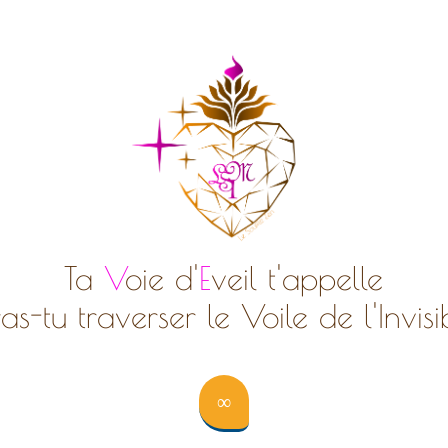
Ta
V
oie d'
E
veil t'appelle
s-tu traverser le Voile de l'Invis
∞